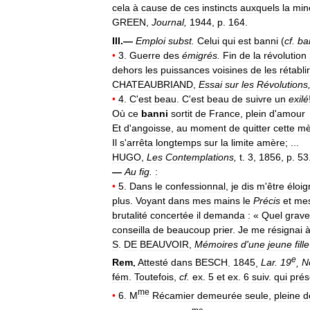
cela
à
cause
de
ces
instincts
auxquels
la
min
GREEN
,
Journal
,
1944
,
p
.
164
.
III
.—
Emploi
subst
.
Celui
qui
est
banni
(
cf
.
ba
•
3
.
Guerre
des
émigrés
.
Fin
de
la
révolution
dehors
les
puissances
voisines
de
les
rétablir
CHATEAUBRIAND
,
Essai
sur
les
Révolutions
•
4
.
C
'
est
beau
.
C
'
est
beau
de
suivre
un
exilé
Où
ce
banni
sortit
de
France
,
plein
d
'
amour
Et
d
'
angoisse
,
au
moment
de
quitter
cette
mè
Il
s
'
arrêta
longtemps
sur
la
limite
amère
; ...
HUGO
,
Les
Contemplations
,
t
.
3
,
1856
,
p
.
53
—
Au
fig
.
:
•
5
.
Dans
le
confessionnal
,
je
dis
m
'
être
éloi
plus
.
Voyant
dans
mes
mains
le
Précis
et
mes
brutalité
concertée
il
demanda
:
«
Quel
grave
conseilla
de
beaucoup
prier
.
Je
me
résignai
S
.
DE
BEAUVOIR
,
Mémoires
d
'
une
jeune
fille
e
Rem
.
Attesté
dans
BESCH
.
1845
,
Lar
.
19
,
N
fém
.
Toutefois
,
cf
.
ex
.
5
et
ex
.
6
suiv
.
qui
prés
me
•
6
.
M
Récamier
demeurée
seule
,
pleine
d