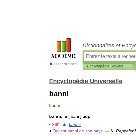
Dictionnaires et Ency
fr-academic.com
Encyclopédie Universelle
Encyclopédie Universelle
banni
banni
banni
,
ie
[
bani
]
adj
.
e
•
XIII
;
de
bannir
♦
Qui
est
banni
de
son
pays
.
—
N
.
Rappeler