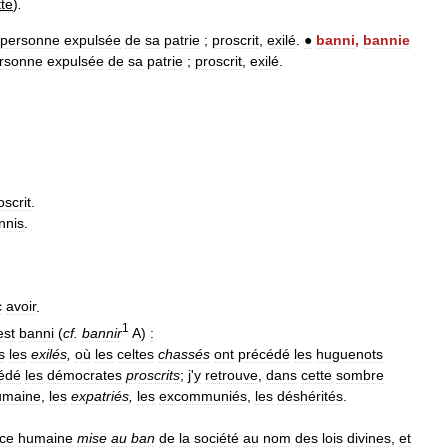
tte
)
.
personne
expulsée
de
sa
patrie
;
proscrit
,
exilé
.
●
banni
,
bannie
rsonne
expulsée
de
sa
patrie
;
proscrit
,
exilé
.
oscrit
.
nnis
.
c
avoir
.
1
est
banni
(
cf
.
bannir
A
)
:
s
les
exilés
,
où
les
celtes
chassés
ont
précédé
les
huguenots
édé
les
démocrates
proscrits
;
j
'
y
retrouve
,
dans
cette
sombre
umaine
,
les
expatriés
,
les
excommuniés
,
les
déshérités
.
ce
humaine
mise
au
ban
de
la
société
au
nom
des
lois
divines
,
et