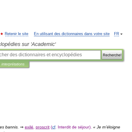
Retenir le site
En utilisant des dictionnaires dans votre site
FR
clopédies sur 'Academic'
Recherche!
interprétations
les
bannis
.
⇒
exilé
,
proscrit
(
cf
.
Interdit
de
séjour
).
«
Je
m
'
éloigne