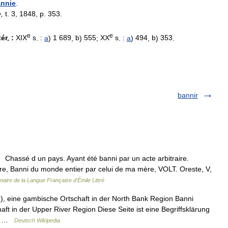
nnie
.
e
,
t
.
3
,
1848
,
p
.
353
.
e
e
tér
.
:
XIX
s
.
:
a
)
1
689
,
b
)
555
;
XX
s
.
:
a
)
494
,
b
)
353
.
bannir
° Chassé d un pays. Ayant été banni par un acte arbitraire.
e, Banni du monde entier par celui de ma mère, VOLT. Oreste, V,
nnaire de la Langue Française d'Émile Littré
), eine gambische Ortschaft in der North Bank Region Banni
ft in der Upper River Region Diese Seite ist eine Begriffsklärung
en …
Deutsch Wikipedia