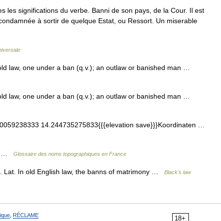
es les significations du verbe. Banni de son pays, de la Cour. Il est
e condamnée à sortir de quelque Estat, ou Ressort. Un miserable
iversale
old law, one under a ban (q.v.); an outlaw or banished man …
old law, one under a ban (q.v.); an outlaw or banished man …
0059238333 14.244735275833{{{elevation save}}}Koordinaten …
st …
Glossaire des noms topographiques en France
 Lat. In old English law, the banns of matrimony …
Black's law
ique
,
RÉCLAME
18+