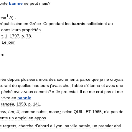
orité
bannie
ne
peut
mais
?
1
nnir
A
)
:
républicaine
en
Grèce
.
Cependant
les
bannis
sollicitoient
au
dans
leurs
propriétés
.
,
t
.
1
,
1797
,
p
.
78
.
!
Le
jour
re
,
.
gnée
depuis
plusieurs
mois
des
sacrements
parce
que
je
ne
croyais
urant
de
quelles
hauteurs
j
'
avais
chu
,
l
'
abbé
s
'
étonna
et
avec
une
péché
avez
-
vous
commis
? »
Je
protestai
.
Il
ne
me
crut
pas
et
me
à
vivre
en
bannie
.
rangée
,
1958
,
p
.
141
.
ouv
.
Lar
.
ill
.
comme
subst
.
masc
.;
selon
QUILLET
1965
,
n
'
a
pas
de
ente
un
emploi
en
appos
.
e
regrets
,
chercha
d
'
abord
à
Lyon
,
sa
ville
natale
,
un
premier
abri
.