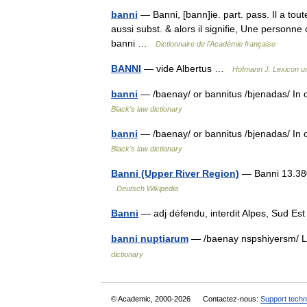
banni
— Banni, [bann]ie. part. pass. Il a tout
aussi subst. & alors il signifie, Une personn
banni …
Dictionnaire de l'Académie française
BANNI
— vide Albertus …
Hofmann J. Lexicon un
banni
— /baenay/ or bannitus /bjenadas/ In 
Black's law dictionary
banni
— /baenay/ or bannitus /bjenadas/ In 
Black's law dictionary
Banni (Upper River Region)
— Banni 13.38
Deutsch Wikipedia
Banni
— adj défendu, interdit Alpes, Sud E
banni nuptiarum
— /baenay nspshiyersm/ L.
dictionary
© Academic, 2000-2026
Contactez-nous:
Support techn