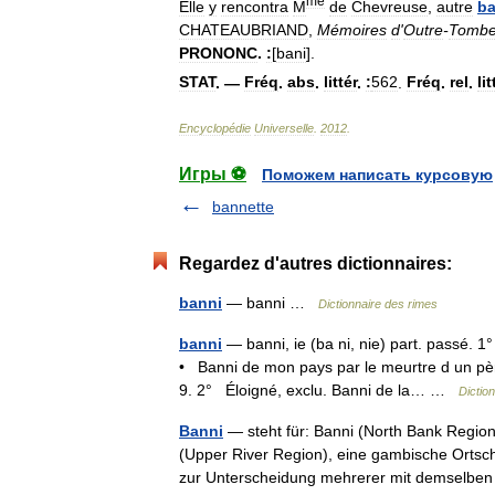
me
Elle
y
rencontra
M
de
Chevreuse
,
autre
ba
CHATEAUBRIAND
,
Mémoires
d
'
Outre
-
Tomb
PRONONC
.
:
[
bani
].
STAT
. —
Fréq
.
abs
.
littér
.
:
562
.
Fréq
.
rel
.
lit
Encyclopédie
Universelle
.
2012
.
Игры ⚽
Поможем написать курсовую
bannette
Regardez d'autres dictionnaires:
banni
— banni …
Dictionnaire des rimes
banni
— banni, ie (ba ni, nie) part. passé. 1
• Banni de mon pays par le meurtre d un pèr
9. 2° Éloigné, exclu. Banni de la… …
Dictio
Banni
— steht für: Banni (North Bank Region
(Upper River Region), eine gambische Ortscha
zur Unterscheidung mehrerer mit demselb