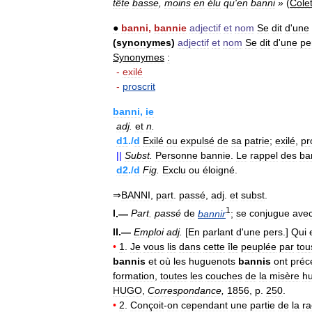
tête
basse
,
moins
en
élu
qu
'
en
banni
»
(
Cole
●
banni
,
bannie
adjectif
et
nom
Se
dit
d
'
une
(
synonymes
)
adjectif
et
nom
Se
dit
d
'
une
pe
Synonymes
:
-
exilé
-
proscrit
banni
,
ie
adj
.
et
n
.
d1
./
d
Exilé
ou
expulsé
de
sa
patrie
;
exilé
,
pr
||
Subst
.
Personne
bannie
.
Le
rappel
des
ba
d2
./
d
Fig
.
Exclu
ou
éloigné
.
⇒
BANNI
,
part
.
passé
,
adj
.
et
subst
.
1
I
.—
Part
.
passé
de
bannir
;
se
conjugue
ave
II
.—
Emploi
adj
.
[
En
parlant
d
'
une
pers
.]
Qui
•
1
.
Je
vous
lis
dans
cette
île
peuplée
par
tou
bannis
et
où
les
huguenots
bannis
ont
préc
formation
,
toutes
les
couches
de
la
misère
h
HUGO
,
Correspondance
,
1856
,
p
.
250
.
•
2
.
Conçoit
-
on
cependant
une
partie
de
la
ra